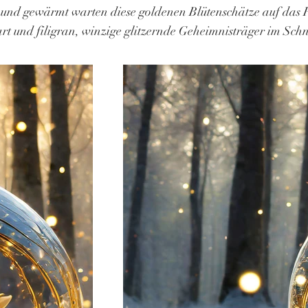
 und gewärmt warten diese goldenen Blütenschätze auf das F
rt und filigran, winzige glitzernde Geheimnisträger im Sch