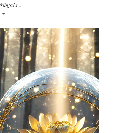
rühjahr...
nee